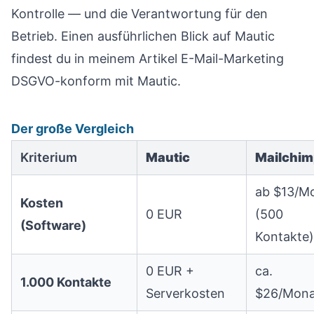
Kontrolle — und die Verantwortung für den
Betrieb. Einen ausführlichen Blick auf Mautic
findest du in meinem Artikel
E-Mail-Marketing
DSGVO-konform mit Mautic
.
Der große Vergleich
Kriterium
Mautic
Mailchi
ab $13/M
Kosten
0 EUR
(500
(Software)
Kontakte)
0 EUR +
ca.
1.000 Kontakte
Serverkosten
$26/Mona