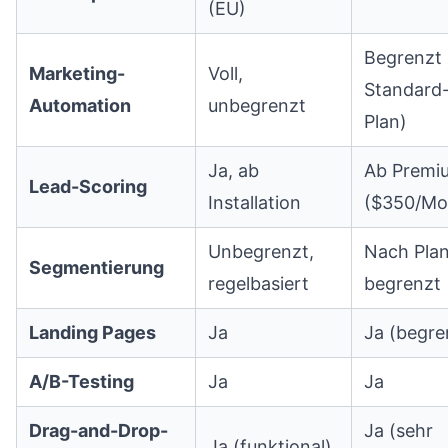
(EU)
Begrenzt 
Marketing-
Voll,
Standard
Automation
unbegrenzt
Plan)
Ja, ab
Ab Premi
Lead-Scoring
Installation
($350/Mo
Unbegrenzt,
Nach Pla
Segmentierung
regelbasiert
begrenzt
Landing Pages
Ja
Ja (begre
A/B-Testing
Ja
Ja
Drag-and-Drop-
Ja (sehr
Ja (funktional)