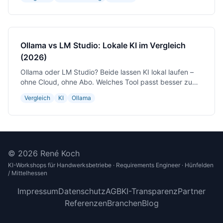
Ollama vs LM Studio: Lokale KI im Vergleich
(2026)
Ollama oder LM Studio? Beide lassen KI lokal laufen –
ohne Cloud, ohne Abo. Welches Tool passt besser zu
deinem Einsatzzweck?
Vergleich
KI
Ollama
© 2026 René Koch
KI-Workshops für Handwerksbetriebe · Requirements Engineer · Hünfelden
/ Mittelhessen
Impressum
Datenschutz
AGB
KI-Transparenz
Partner
Referenzen
Branchen
Blog